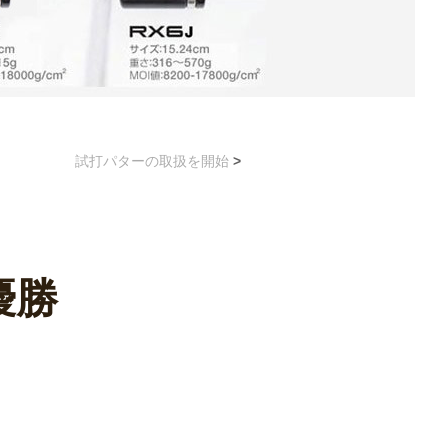
試打パターの取扱を開始
>
優勝