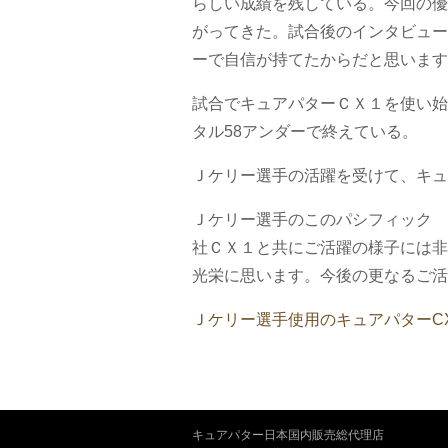
らしい成績を残している。今回の優
がってきた。試合後のインタビュー
ーで自信が持てたからだと思います
試合でキュアパターＣＸ１を使い始
タル58アンダーで終えている。
Ｊケリー選手の活躍を受けて、キュ
Ｊケリー選手のこのパシフィック 
社ＣＸ１と共にご活躍の様子には非
光栄に思います。今後の更なるご活
Ｊケリー選手使用のキュアパターC
キュアパター日本国内販売総代理店