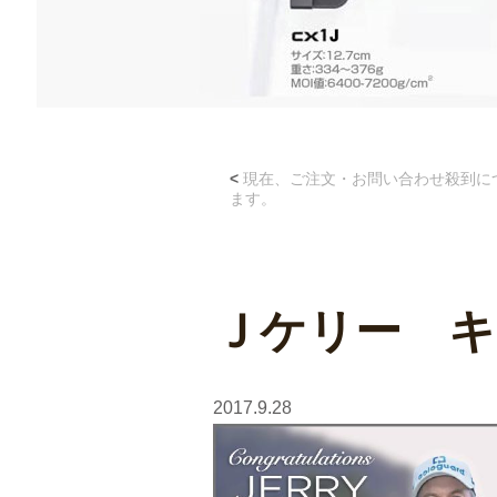
Post
<
現在、ご注文・お問い合わせ殺到に
navigation
ます。
Ｊケリー キ
2017.9.28