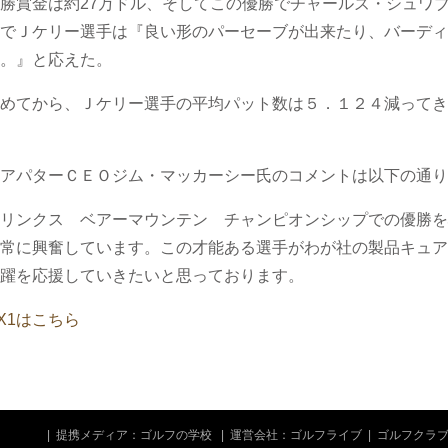
勝賞金は約27万ドル、そしてこの優勝でチャールズ・シュワ
でＪケリー選手は『良い形のパーセーブが出来たり、バーディ
。』と応えた。
めてから、Ｊケリー選手の平均パット数は５．１２４減ってきて
アパターＣＥＯジム・マッカーシー氏のコメントは以下の通り
リンクス ベアーマウンテン チャンピオンシップでの優勝を
常に興奮しています。この才能ある選手がわが社の製品キュア
躍を応援していきたいと思っております。
X1はこちら
|
提携メディア：ゴルフの学校
|
運営会社：ゴルフライブ
|
ゴルフクラ