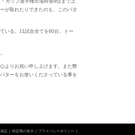
ブ・カップ選手権出場枠第8位まで上
ーが取れたりできたのも、このパタ
いる。11試合全てを60台、トー
。
心よりお祝い申し上げます。また弊
パターをお使いくださっている事を
ブ保証
|
特定商の表示
|
プライバシーポリシー
|