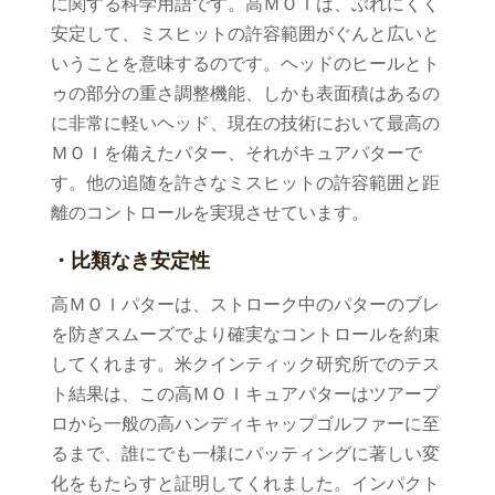
に関する科学用語です。高ＭＯＩは、ぶれにくく
安定して、ミスヒットの許容範囲がぐんと広いと
いうことを意味するのです。ヘッドのヒールとト
ゥの部分の重さ調整機能、しかも表面積はあるの
に非常に軽いヘッド、現在の技術において最高の
ＭＯＩを備えたパター、それがキュアパターで
す。他の追随を許さなミスヒットの許容範囲と距
離のコントロールを実現させています。
・比類なき安定性
高ＭＯＩパターは、ストローク中のパターのブレ
を防ぎスムーズでより確実なコントロールを約束
してくれます。米クインティック研究所でのテス
ト結果は、この高ＭＯＩキュアパターはツアープ
ロから一般の高ハンディキャップゴルファーに至
るまで、誰にでも一様にパッティングに著しい変
化をもたらすと証明してくれました。インパクト