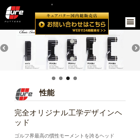
Skip
to
P
content
Me
性能
完全オリジナル工学デザインヘ
ッド
ゴルフ界最高の慣性モーメントを誇るヘッド