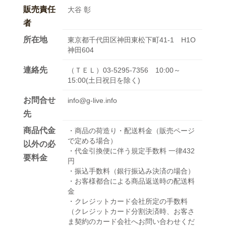
販売責任
大谷 彰
者
所在地
東京都千代田区神田東松下町41-1 H1O
神田604
連絡先
（ＴＥＬ）03-5295-7356 10:00～
15:00(土日祝日を除く)
お問合せ
info@g-live.info
先
商品代金
・商品の荷造り・配送料金（販売ページ
で定める場合）
以外の必
・代金引換便に伴う規定手数料 一律432
要料金
円
・振込手数料（銀行振込み決済の場合）
・お客様都合による商品返送時の配送料
金
・クレジットカード会社所定の手数料
（クレジットカード分割決済時、お客さ
ま契約のカード会社へお問い合わせくだ