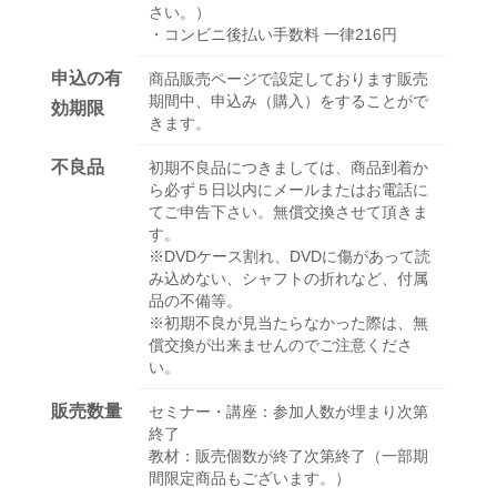
さい。）
・コンビニ後払い手数料 一律216円
申込の有
商品販売ページで設定しております販売
期間中、申込み（購入）をすることがで
効期限
きます。
不良品
初期不良品につきましては、商品到着か
ら必ず５日以内にメールまたはお電話に
てご申告下さい。無償交換させて頂きま
す。
※DVDケース割れ、DVDに傷があって読
み込めない、シャフトの折れなど、付属
品の不備等。
※初期不良が見当たらなかった際は、無
償交換が出来ませんのでご注意くださ
い。
販売数量
セミナー・講座：参加人数が埋まり次第
終了
教材：販売個数が終了次第終了（一部期
間限定商品もございます。）