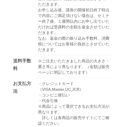
ただきます。
お申し込み後、講座の開催初日終了時点
で内容にご満足頂けない場合は、セミナ
ー終了後、１週間以内にお申し出ていた
だければ受講料の全額を返金させていた
だきます。
なお、返金の際の振り込み手数料、消費
税についてはお客様の負担とさせていた
だきます。
送料手数
※ご注文いただきました商品の大きさ・
重さ等により異なります。（金額は販売
料
ページに明記しております）
お支払方
・クレジットカード
（VISA,Master,UC,JCB）
法
・コンビニ後払い
・代金引換
※商品によって選択できるお支払方法が
異なります。
詳しくは各商品の販売サイトにてご確
認ください。